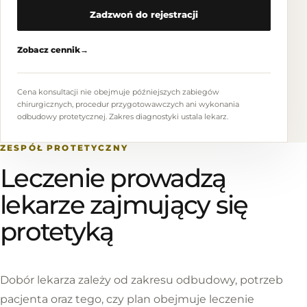
Zadzwoń do rejestracji
Zobacz cennik
→
Cena konsultacji nie obejmuje późniejszych zabiegów
chirurgicznych, procedur przygotowawczych ani wykonania
odbudowy protetycznej. Zakres diagnostyki ustala lekarz.
ZESPÓŁ PROTETYCZNY
Leczenie prowadzą
lekarze zajmujący się
protetyką
Dobór lekarza zależy od zakresu odbudowy, potrzeb
pacjenta oraz tego, czy plan obejmuje leczenie