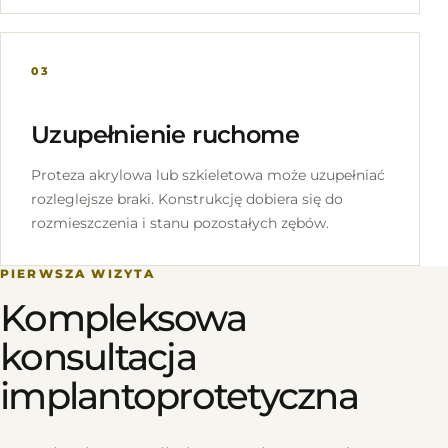
03
Uzupełnienie ruchome
Proteza akrylowa lub szkieletowa może uzupełniać
rozleglejsze braki. Konstrukcję dobiera się do
rozmieszczenia i stanu pozostałych zębów.
PIERWSZA WIZYTA
Kompleksowa
konsultacja
implantoprotetyczna